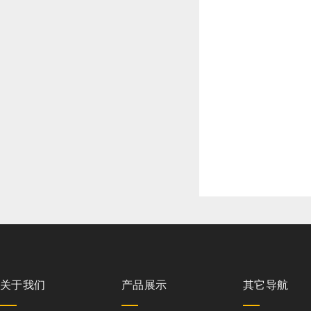
关于我们
产品展示
其它导航