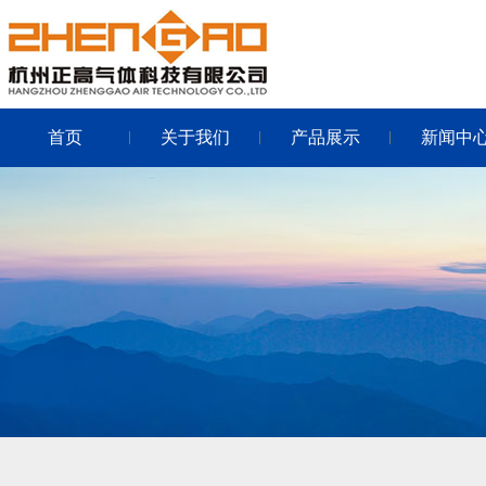
首页
关于我们
产品展示
新闻中