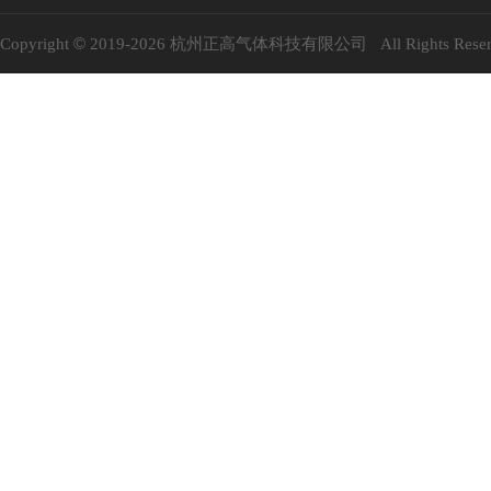
©
Copyright
2019-
2026 杭州正高气体科技有限公司 All Rights Reser