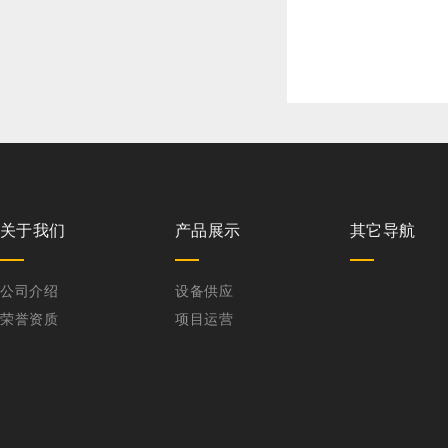
关于我们
产品展示
其它导航
公司介绍
设备供应
荣誉资质
项目运营