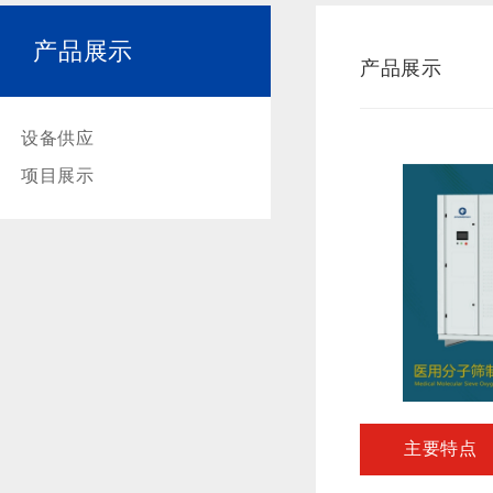
产品展示
产品展示
设备供应
项目展示
主要特点